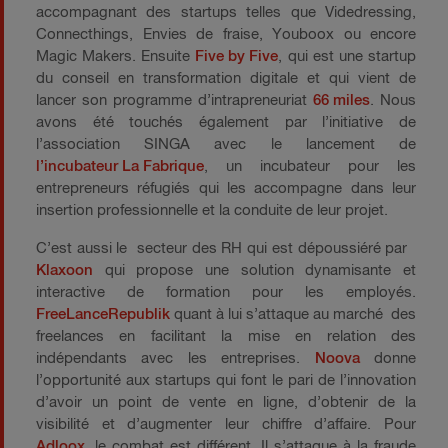
accompagnant des startups telles que Videdressing,
Connecthings, Envies de fraise, Youboox ou encore
Magic Makers. Ensuite
Five by Five
, qui est une startup
du conseil en transformation digitale et qui vient de
lancer son programme d’intrapreneuriat
66 miles
. Nous
avons été touchés également par l’initiative de
l’association SINGA avec le lancement de
l’incubateur La Fabrique
, un incubateur pour les
entrepreneurs réfugiés qui les accompagne dans leur
insertion professionnelle et la conduite de leur projet.
C’est aussi le secteur des RH qui est dépoussiéré par
Klaxoon
qui propose une solution dynamisante et
interactive de formation pour les employés.
FreeLanceRepublik
quant à lui s’attaque au marché des
freelances en facilitant la mise en relation des
indépendants avec les entreprises.
Noova
donne
l’opportunité aux startups qui font le pari de l’innovation
d’avoir un point de vente en ligne, d’obtenir de la
visibilité et d’augmenter leur chiffre d’affaire. Pour
Adloox
, le combat est différent. Il s’attaque à la fraude