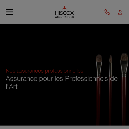
Skip to main content
This is a child page of the
page.
Nos assurances professionnelles
Assurance pour les Professionnels de
l'Art