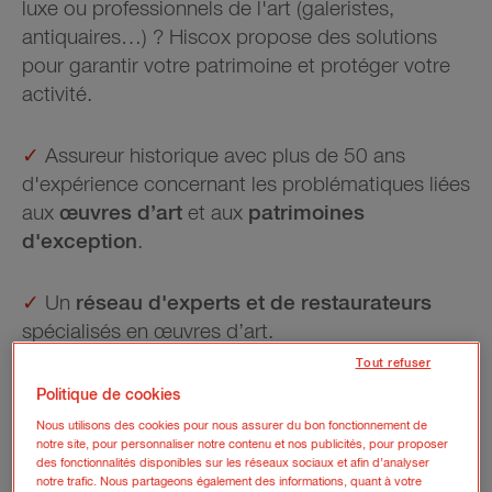
luxe ou professionnels de l'art (galeristes,
antiquaires…) ? Hiscox propose des solutions
pour garantir votre patrimoine et protéger votre
activité.
✓
Assureur historique avec plus de 50 ans
d'expérience concernant les problématiques liées
aux
œuvres d’art
et aux
patrimoines
d'exception
.
✓
Un
réseau d'experts et de restaurateurs
spécialisés en œuvres d’art.
Tout refuser
✓
Des couvertures sur-mesure avec des
Politique de cookies
garanties adaptées
aux besoins de chacun de
Nous utilisons des cookies pour nous assurer du bon fonctionnement de
notre site, pour personnaliser notre contenu et nos publicités, pour proposer
nos clients.
des fonctionnalités disponibles sur les réseaux sociaux et afin d’analyser
notre trafic. Nous partageons également des informations, quant à votre