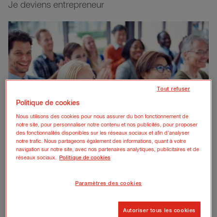
Je deviens entrepreneur
Tout refuser
Politique de cookies
Nous utilisons des cookies pour nous assurer du bon fonctionnement de
notre site, pour personnaliser notre contenu et nos publicités, pour proposer
des fonctionnalités disponibles sur les réseaux sociaux et afin d’analyser
notre trafic. Nous partageons également des informations, quant à votre
navigation sur notre site, avec nos partenaires analytiques, publicitaires et de
réseaux sociaux.
Politique de cookies
27 juillet 2026
| 6 min de lecture
Quelle convention collective choisir selon l’activité de
votre entreprise ?
Paramètres des cookies
En savoir plus
Autoriser tous les cookies