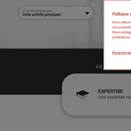
Votre activité principale :
Votre chiffre d'affai
Politique
Votre activité principale :
Nous utiliso
nos publicité
Nous partage
publicitaires
Paramètres
4.9 / 5
EXPERTISE
Une expertise re