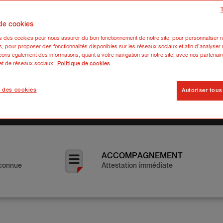
res :
 de cookies
ns des cookies pour nous assurer du bon fonctionnement de notre site, pour personnaliser n
s, pour proposer des fonctionnalités disponibles sur les réseaux sociaux et afin d’analyser n
ons également des informations, quant à votre navigation sur notre site, avec nos partenair
 et de réseaux sociaux.
Politique de cookies
 des cookies
Autoriser tous
4366 avis vérifiés sur
ACCOMPAGNEMENT
connue
Attestation immédiate