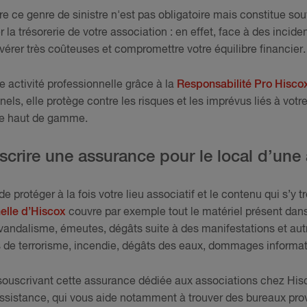
re ce genre de sinistre n'est pas obligatoire mais constitue so
la trésorerie de votre association : en effet, face à des inciden
rer très coûteuses et compromettre votre équilibre financier.
e activité professionnelle grâce à la
Responsabilité Pro Hisco
els, elle protège contre les risques et les imprévus liés à votre
nce haut de gamme.
crire une assurance pour le local d’une 
 protéger à la fois votre lieu associatif et le contenu qui s’y t
elle d’Hiscox
couvre par exemple tout le matériel présent dan
l, vandalisme, émeutes, dégâts suite à des manifestations et 
s de terrorisme, incendie, dégâts des eaux, dommages informati
 souscrivant cette assurance dédiée aux associations chez His
ssistance, qui vous aide notamment à trouver des bureaux provi