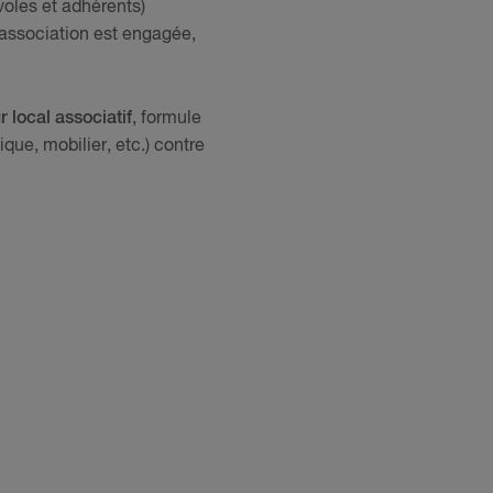
oles et adhérents)
l'association est engagée,
 local associatif
, formule
ique, mobilier, etc.) contre