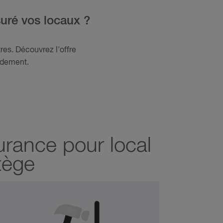
uré vos locaux ?
tres. Découvrez l'offre
idement.
urance pour local
tège