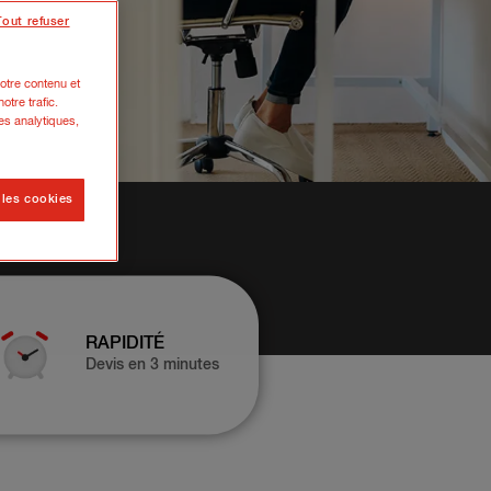
Tout refuser
otre contenu et
otre trafic.
es analytiques,
 les cookies
RAPIDITÉ
Devis en 3 minutes