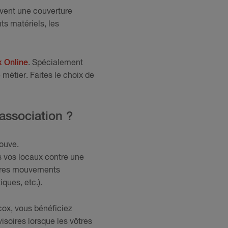
uvent une couverture
ts matériels, les
x Online
. Spécialement
 métier. Faites le choix de
association ?
rouve.
s vos locaux contre une
autres mouvements
ques, etc.).
cox, vous bénéficiez
soires lorsque les vôtres