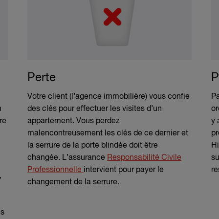
Perte
P
Votre client (l’agence immobilière) vous confie
Pa
n
des clés pour effectuer les visites d’un
or
re
appartement. Vous perdez
y 
malencontreusement les clés de ce dernier et
pr
la serrure de la porte blindée doit être
Hi
changée. L’assurance
Responsabilité Civile
su
Professionnelle
intervient pour payer le
re
,
changement de la serrure.
es