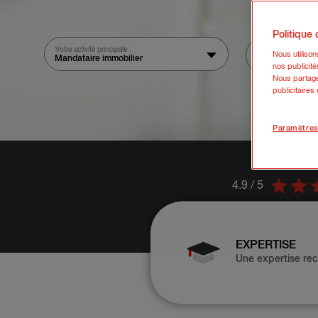
Politique
Votre activité principale :
Votre chiffre d'affai
Nous utiliso
Mandataire immobilier
nos publicité
Nous partage
publicitaires
Paramètres
4.9 / 5
EXPERTISE
Une expertise re