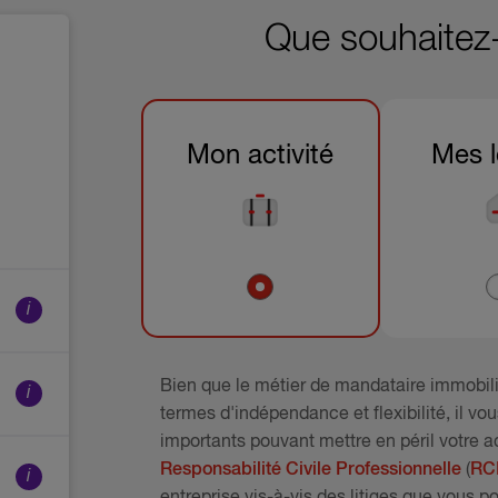
Que souhaitez
Mon activité
Mes 
i
Bien que le métier de mandataire immobil
i
termes d'indépendance et flexibilité, il v
importants pouvant mettre en péril votre a
Responsabilité Civile Professionnelle
(
RC
i
entreprise vis-à-vis des litiges que vous po