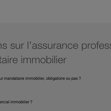
s sur l'assurance profes
aire immobilier
r mandataire immobilier, obligatoire ou pas ?
oissance a également pour conséquence une augmentation des 
cial immobilier ?
 laquelle, depuis la loi
ALUR
, le mandataire immobilier, en ta
ance
Responsabilité Civile Professionnelle.