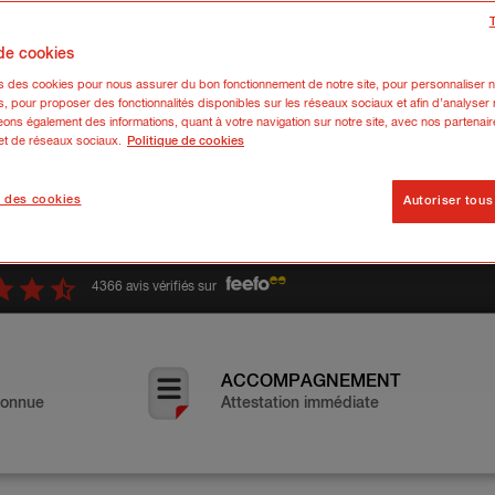
 de cookies
res :
ns des cookies pour nous assurer du bon fonctionnement de notre site, pour personnaliser n
s, pour proposer des fonctionnalités disponibles sur les réseaux sociaux et afin d’analyser n
ons également des informations, quant à votre navigation sur notre site, avec nos partenair
 et de réseaux sociaux.
Politique de cookies
 des cookies
Autoriser tous
4366 avis vérifiés sur
ACCOMPAGNEMENT
connue
Attestation immédiate