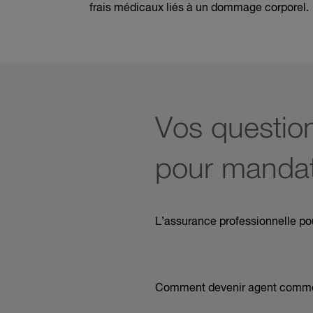
frais médicaux liés à un dommage corporel.
Vos question
pour mandat
L’assurance professionnelle pou
L'état du marché en pleine cr
Comment devenir agent commer
immobiliers. C'est la raison pour
obligé de souscrire une assur