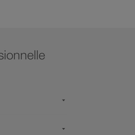
sionnelle
sinistres des mandataires
nt qu'agent commercial, est