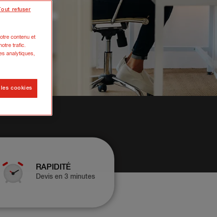
Tout refuser
otre contenu et
otre trafic.
es analytiques,
 les cookies
RAPIDITÉ
Devis en 3 minutes