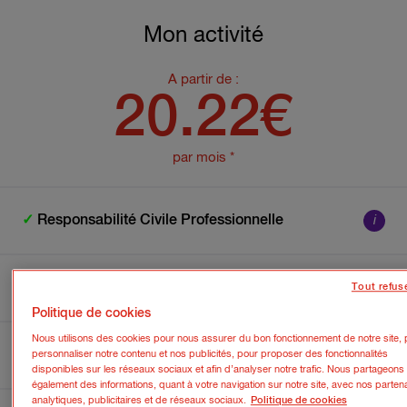
Mon activité
A partir de :
20.22€
par mois *
✓
Responsabilité Civile Professionnelle
i
✓
RC Exploitation et Employeur
i
Tout refus
Politique de cookies
Nous utilisons des cookies pour nous assurer du bon fonctionnement de notre site, 
✓
Protection Juridique
i
personnaliser notre contenu et nos publicités, pour proposer des fonctionnalités
disponibles sur les réseaux sociaux et afin d’analyser notre trafic. Nous partageons
également des informations, quant à votre navigation sur notre site, avec nos parten
analytiques, publicitaires et de réseaux sociaux.
Politique de cookies