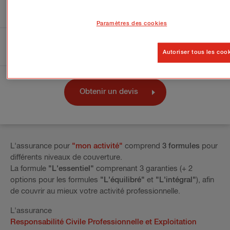
✓
TDMI
(formule "L'équilibré")
i
Paramètres des cookies
✓
Cyber
(formule "L'intégral")
i
Autoriser tous les coo
Obtenir un devis
L'assurance pour
"mon activité"
comprend
3 formules
pour
différents niveaux de couverture.
La formule
"L'essentiel"
comprenant 3 garanties (+ 2
options pour les formules
"L'équilibré"
et
"L'intégral"
), afin
de couvrir au mieux votre activité professionnelle.
L'assurance
Responsabilité Civile Professionnelle et Exploitation