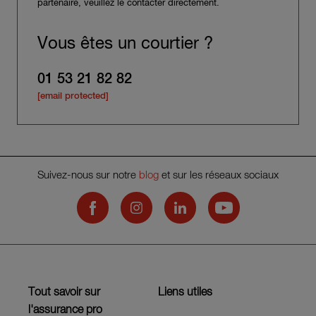
partenaire, veuillez le contacter directement.
Vous êtes un courtier ?
01 53 21 82 82
[email protected]
Suivez-nous sur notre
blog
et sur les réseaux sociaux
Hiscox on Facebook
Hiscox on Instagram
Hiscox on LinkedIn
Hiscox on YouTub
Tout savoir sur
Liens utiles
l'assurance pro