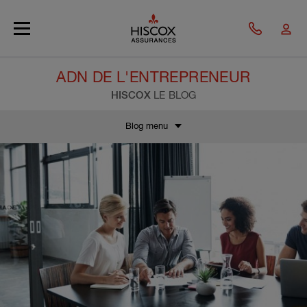
Skip to main content
ADN DE L'ENTREPRENEUR
HISCOX
LE BLOG
Blog menu