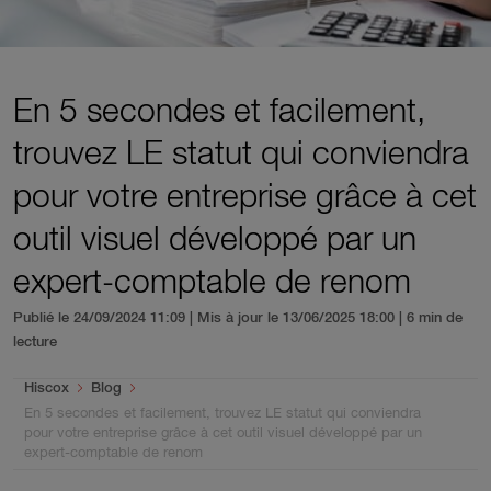
En 5 secondes et facilement,
trouvez LE statut qui conviendra
pour votre entreprise grâce à cet
outil visuel développé par un
expert-comptable de renom
Publié le 24/09/2024 11:09 | Mis à jour le 13/06/2025 18:00
| 6 min de
lecture
You are here:
Hiscox
Blog
En 5 secondes et facilement, trouvez LE statut qui conviendra
pour votre entreprise grâce à cet outil visuel développé par un
expert-comptable de renom