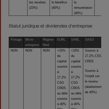
les recettes
le bénéfice
la
(23%)
(40%)
rémunération
(40%)
Statut juridique et dividendes d’entreprise
Portage
Micro-
Régime
EURL
SARL
SASU
S
entreprise
Réel
NON
NON
NON
<10%
<10%
Soumis à
So
du
du
17,2% CSG
1
capital
capital
CRDS
C
soumis
soumis
Soumis à
So
à
à
l’impôt sur
l’
17,2%
17,2%
le revenu
le
CSG
CSG
(abattement
(a
CRDS
CRDS
de 40%)
de
au délà
au délà
soumis
soumis
à 40%
à 40%