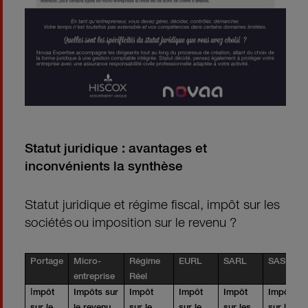
Statut juridique : avantages et
inconvénients la synthèse
Statut juridique et régime fiscal, impôt sur les
sociétés ou imposition sur le revenu ?
Portage
Micro-
Régime
EURL
SARL
SASU
entreprise
Réel
I
mpôt
Impôts sur
Impôt
Impôt
Impôt
Impôt
sur le
le revenu
sur le
sur le
sur les
sur les