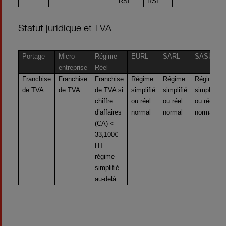
RSI
RSI
Statut juridique et TVA
Portage
Micro-
Régime
EURL
SARL
SASU
entreprise
Réel
Franchise
Franchise
Franchise
Régime
Régime
Régime
de TVA
de TVA
de TVA si
simplifié
simplifié
simplifié
chiffre
ou réel
ou réel
ou réel
d’affaires
normal
normal
normal
(CA) <
33,100€
HT
régime
simplifié
au-delà