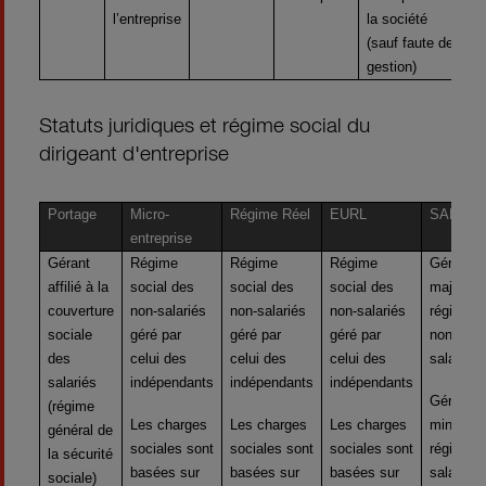
l’entreprise
la société
(sauf faute de
gestion)
Statuts juridiques et régime social du
dirigeant d'entreprise
Portage
Micro-
Régime Réel
EURL
SARL
entreprise
Gérant
Régime
Régime
Régime
Gérant
affilié à la
social des
social des
social des
majoritai
couverture
non-salariés
non-salariés
non-salariés
régime d
sociale
géré par
géré par
géré par
non-
des
celui des
celui des
celui des
salariés.
salariés
indépendants
indépendants
indépendants
Gérant
(régime
Les charges
Les charges
Les charges
minoritai
général de
sociales sont
sociales sont
sociales sont
régime d
la sécurité
basées sur
basées sur
basées sur
salariés
sociale)