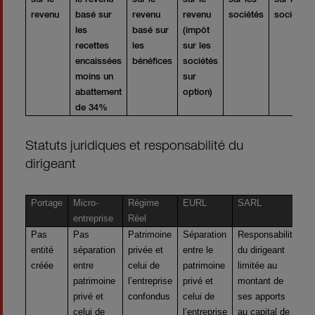
revenu
basé sur
revenu
revenu
sociétés
sociétés
les
basé sur
(impôt
recettes
les
sur les
encaissées
bénéfices
sociétés
moins un
sur
abattement
option)
de 34%
Statuts juridiques et responsabilité du
dirigeant
Portage
Micro-
Régime
EURL
SARL
S
entreprise
Réel
Pas
Pas
Patrimoine
Séparation
Responsabilité
S
entité
séparation
privée et
entre le
du dirigeant
e
créée
entre
celui de
patrimoine
limitée au
p
patrimoine
l’entreprise
privé et
montant de
p
privé et
confondus
celui de
ses apports
c
celui de
l’entreprise
au capital de
l