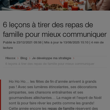
6 leçons à tirer des repas de
famille pour mieux communiquer
Publié le 23/12/2021 09:56 | Mis à jour le 13/06/2025 15:10
| 4 min de
lecture
You are here:
Hiscox
Blog
Je développe ma stratégie
6 leçons à tirer des repas de famille pour mieux communiquer
Ho Ho Ho… les fêtes de fin d'année arrivent à grands
pas ! Avec ses lumières étincelantes, ses décorations
pimpantes, ses chansons entraînantes et ses
gourmandises alléchantes… La magie et l’esprit de Noël
sont là pour faire rêver les petits comme les grands!
Cette année encore les
repas de famille
réservent des