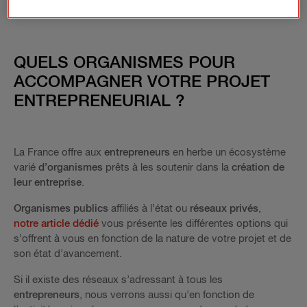
QUELS ORGANISMES POUR
ACCOMPAGNER VOTRE PROJET
ENTREPRENEURIAL ?
La France offre aux
entrepreneurs
en herbe un écosystème
varié
d’organismes
prêts à les soutenir dans la
création de
leur entreprise
.
Organismes publics
affiliés à l’état ou
réseaux privés
,
notre article dédié
vous présente les différentes options qui
s’offrent à vous en fonction de la nature de votre projet et de
son état d’avancement.
Si il existe des réseaux s’adressant à tous les
entrepreneurs
, nous verrons aussi qu’en fonction de