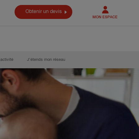
Obtenir un devis
MON ESPACE
activité
J’étends mon réseau