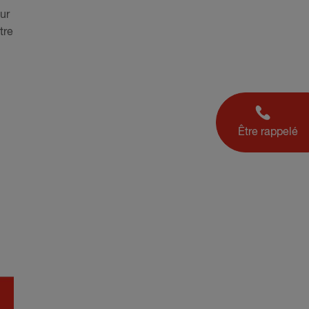
ur
tre
Être rappelé