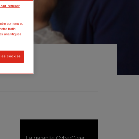
Tout refuser
otre contenu et
otre trafic.
es analytiques,
 les cookies
éger
e
La garantie CyberClear