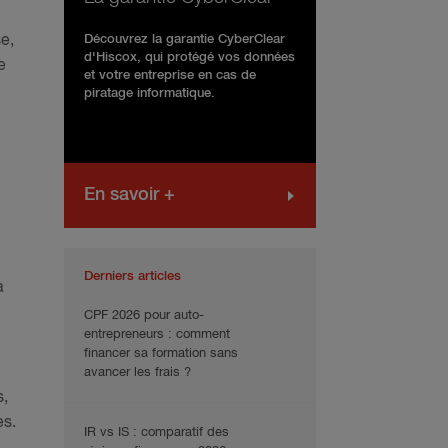
e,
Découvrez la garantie CyberClear
d'Hiscox, qui protégé vos données
e
et votre entreprise en cas de
piratage informatique.
En savoir +
Derniers articles
à
CPF 2026 pour auto-
entrepreneurs : comment
financer sa formation sans
avancer les frais ?
s,
es.
IR vs IS : comparatif des