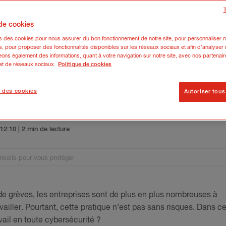
 de cookies
ns des cookies pour nous assurer du bon fonctionnement de notre site, pour personnaliser n
s, pour proposer des fonctionnalités disponibles sur les réseaux sociaux et afin d’analyser n
ons également des informations, quant à votre navigation sur notre site, avec nos partenair
 et de réseaux sociaux.
Politique de cookies
 des cookies
Autoriser tous
urité : 6 conseils pour vous prot
5 12:10
| 2 min de lecture
onseils pour vous protéger
de grèves, les entreprises sont de plus en plus nombreuses à
vailler. Pourtant, cette pratique n’est pas sans risques. Dans c
ail en toute cybersécurité ?