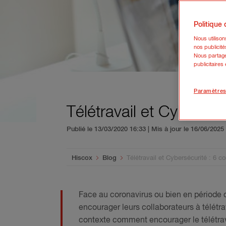
Politique
Nous utiliso
nos publicité
Nous partage
publicitaires
Paramètres
Télétravail et Cyberséc
Publié le 13/03/2020 16:33 | Mis à jour le 16/06/202
You are here:
Hiscox
Blog
Télétravail et Cybersécurité : 6 c
Face au coronavirus ou bien en période 
encourager leurs collaborateurs à télétra
contexte comment encourager le télétrav