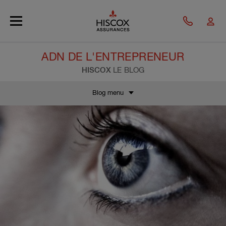
Skip to main content
ADN DE L'ENTREPRENEUR
HISCOX
LE BLOG
Blog menu