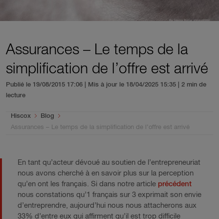
Assurances – Le temps de la
simplification de l’offre est arrivé
Publié le 19/08/2015 17:06 | Mis à jour le 18/04/2025 15:35
| 2 min de
lecture
You are here:
Hiscox
Blog
Assurances – Le temps de la simplification de l’offre est arrivé
En tant qu’acteur dévoué au soutien de l’entrepreneuriat
nous avons cherché à en savoir plus sur la perception
qu’en ont les français. Si dans notre article
précédent
nous constations qu’1 français sur 3 exprimait son envie
d’entreprendre, aujourd’hui nous nous attacherons aux
33% d’entre eux qui affirment qu’il est trop difficile