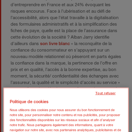
d’entreprendre en France et aux 24% évoquant les
risques encourus. Face à l’ubérisation et au défi de
l’accessibilité, alors que l’état travaille à la digitalisation
des formulaires administratifs et à la simplification des
fiches de paye, quelle est la place de l’assurance dans
cette évolution de la société ? Alban Jarry identifie
d'ailleurs dans
son livre blanc
« la reconquête de la
confiance du consommateur en s’appuyant sur un
nouveau modèle relationnel où pèseront en parts égales
la confiance dans la marque, la pertinence de l’offre en
prix et en qualité, l’accès à la bonne expertise, au bon
moment, la sécurité/ confidentialité des échanges avec
l’assureur, la qualité et le simplicité d’accès au service »
comme l’une des clés du renouvellement du secteur de
Tout refuser
l’assurance.
Politique de cookies
Nous utilisons des cookies pour nous assurer du bon fonctionnement de
notre site, pour personnaliser notre contenu et nos publicités, pour proposer
des fonctionnalités disponibles sur les réseaux sociaux et afin d’analyser
notre trafic. Nous partageons également des informations, quant à votre
navigation sur notre site, avec nos partenaires analytiques, publicitaires et de