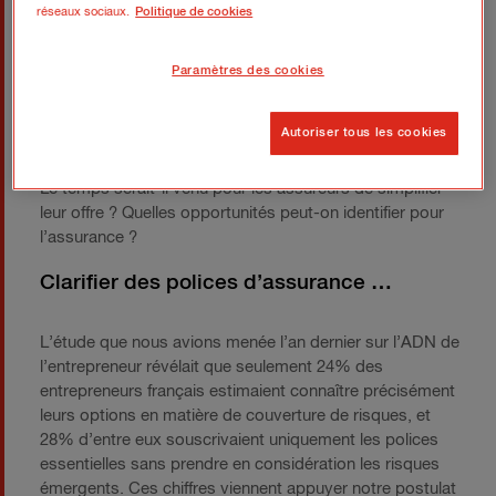
réseaux sociaux.
Politique de cookies
Paramètres des cookies
Autoriser tous les cookies
Le temps serait-il venu pour les assureurs de simplifier
leur offre ? Quelles opportunités peut-on identifier pour
l’assurance ?
Clarifier des polices d’assurance …
L’étude que nous avions menée l’an dernier sur l’ADN de
l’entrepreneur révélait que seulement 24% des
entrepreneurs français estimaient connaître précisément
leurs options en matière de couverture de risques, et
28% d’entre eux souscrivaient uniquement les polices
essentielles sans prendre en considération les risques
émergents. Ces chiffres viennent appuyer notre postulat