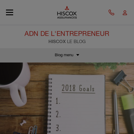
Skip to main content
ADN DE L'ENTREPRENEUR
HISCOX
LE BLOG
Blog menu