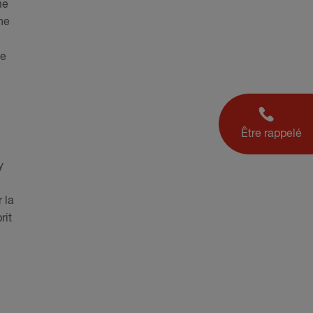
me
ne
ne
Être rappelé
y
 la
rit