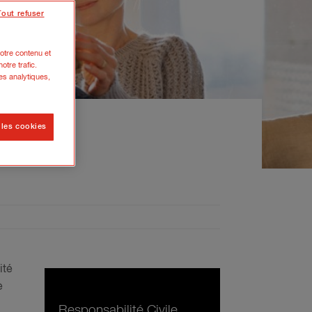
Tout refuser
otre contenu et
otre trafic.
es analytiques,
 les cookies
ité
e
Responsabilité Civile