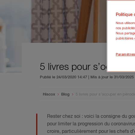
Politique
Nous utiliso
nos publicité
Nous partage
publicitaires
Paramètres
5 livres pour s’occupe
Publié le 24/03/2020 14:47 | Mis à jour le 31/03/202
You are here:
Hiscox
Blog
5 livres pour s’occuper en pério
Rester chez soi : voici la consigne du g
pour limiter la progression du coronavirus
croire, particulièrement pour les chefs d’