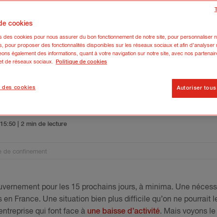
 de cookies
ns des cookies pour nous assurer du bon fonctionnement de notre site, pour personnaliser n
s, pour proposer des fonctionnalités disponibles sur les réseaux sociaux et afin d’analyser n
ons également des informations, quant à votre navigation sur notre site, avec nos partenair
 et de réseaux sociaux.
Politique de cookies
 des cookies
Autoriser tous
r en période de confinement
5 15:50
| 2 min de lecture
de de confinement
ouvernement pour les 15 prochains jours, à minima. Une nécess
 en France. Une situation bien plus difficile qu’on ne pourrait l
entreprise qui font face à
une baisse d’activité
. Mais voyons le