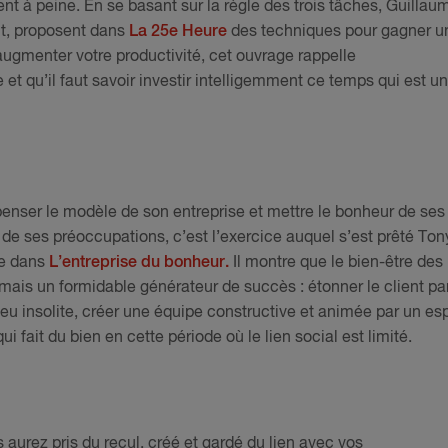
ent à peine. En se basant sur la règle des trois tâches, Guillau
t, proposent dans
La 25e Heure
des techniques pour gagner u
’augmenter votre productivité, cet ouvrage rappelle
 et qu’il faut savoir investir intelligemment ce temps qui est u
epenser le modèle de son entreprise et mettre le bonheur de ses
de ses préoccupations, c’est l’exercice auquel s’est prêté Ton
ce dans
L’entreprise du bonheur.
Il montre que le bien-être des
mais un formidable générateur de succès : étonner le client par
 peu insolite, créer une équipe constructive et animée par un esp
ui fait du bien en cette période où le lien social est limité.
 aurez pris du recul, créé et gardé du lien avec vos