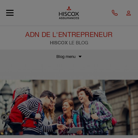
Skip to main content
ADN DE L'ENTREPRENEUR
HISCOX
LE BLOG
Blog menu