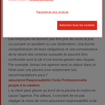
anticiper les sinistres
Paramètres des cookies
Une faute de frappe, ou une erreur d’inattention peuvent
avoir de lourdes conséquences. La formation complète
Autoriser tous les cookies
et la sensibilisation des équipes sont nécessaires pour
anticiper et répondre au mieux aux situations de crise.
Les employés ne doivent pas être pris de cours le jour
où survient un accident ou une réclamation. Une bonne
compréhension de leurs obligations et une connaissance
de la nature des sinistres auxquels ils peuvent être
confrontés sont la clé d’une bonne gestion des risques.
Par exemple, lorsqu’une agence vend un séjour dans un
hôtel avec une piscine (voir notamment nos
recommandations pour l'
assurance Responsabilité Civile Professionnelle
propre à la natation
), le client peut glisser au bord de la piscine et mettre en
cause l’agence. Par ailleurs, il convient de ne pas
négliger le choix de votre assurance responsabilité civile