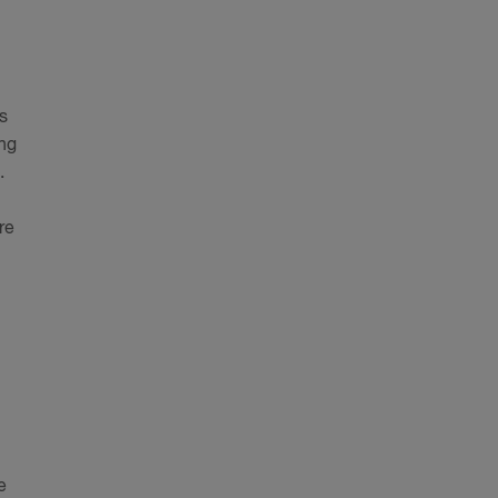
s
ing
.
re
e