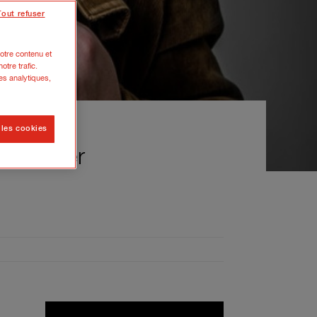
Tout refuser
otre contenu et
otre trafic.
es analytiques,
 les cookies
évelopper