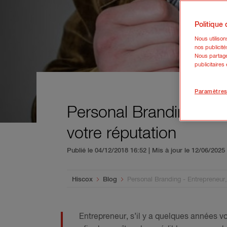
Politique
Nous utiliso
nos publicité
Nous partage
publicitaires
Paramètres
Personal Branding - En
votre réputation
Publié le 04/12/2018 16:52 | Mis à jour le 12/06/202
You are here:
Hiscox
Blog
Personal Branding - Entrepreneur,
Entrepreneur, s’il y a quelques années vo