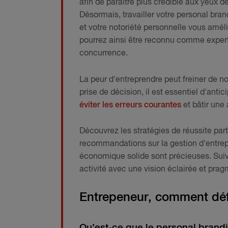
afin de paraître plus crédible aux yeux 
Désormais, travailler votre personal bra
et votre notoriété personnelle vous améli
pourrez ainsi être reconnu comme expert 
concurrence.
La peur d'entreprendre peut freiner de no
prise de décision, il est essentiel d'ant
éviter les erreurs courantes
et bâtir une 
Découvrez les stratégies de réussite p
recommandations sur la gestion d'entrepr
économique solide sont précieuses. Sui
activité avec une vision éclairée et prag
Entrepeneur, comment défi
Qu’est-ce que le personal brand