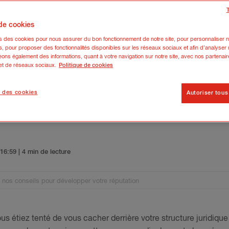
 de cookies
ns des cookies pour nous assurer du bon fonctionnement de notre site, pour personnaliser n
s, pour proposer des fonctionnalités disponibles sur les réseaux sociaux et afin d’analyser n
ons également des informations, quant à votre navigation sur notre site, avec nos partenair
 et de réseaux sociaux.
Politique de cookies
 des cookies
Autoriser tous
trepreneur, nos conseils pour d
5 16:59
| 4 min de lecture
 nos conseils pour développer votre réputation
us étiez tenté de vous cacher derrière votre structure juridique