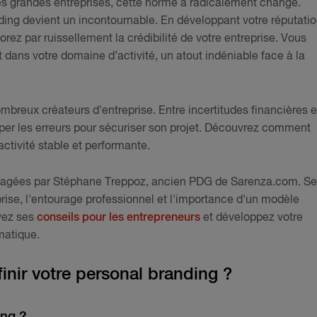
des grandes entreprises, cette norme a radicalement changé.
nding devient un incontournable. En développant votre réputati
orez par ruissellement la crédibilité de votre entreprise. Vous
dans votre domaine d’activité, un atout indéniable face à la
mbreux créateurs d'entreprise. Entre incertitudes financières e
iciper les erreurs pour sécuriser son projet. Découvrez comment
activité stable et performante.
artagées par Stéphane Treppoz, ancien PDG de Sarenza.com. S
ise, l'entourage professionnel et l'importance d'un modèle
vez ses
conseils pour les entrepreneurs
et développez votre
matique.
nir votre personal branding ?
ing ?