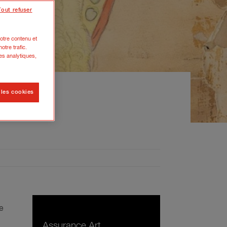
Tout refuser
otre contenu et
otre trafic.
es analytiques,
 les cookies
e
Assurance Art