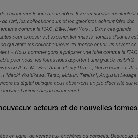
nt des événements incontournables. Il y a un nombre incalculabl
 l’art, les collectionneurs et les galeristes doivent faire des
vénements comme la FIAC, Bâle, New York… Dans ces grands
ates pour exposer est exponentiel mais le nombre d’admis est
t ce qui attire les collectionneurs du monde entier. Ils savent ce
tent ».
Nous commençons à préparer une foire comme la FIAC
able pour nous, les foires nous apportent une grande visibilité.
res de A. C. M., Paul Amar, Henry Darger, Hervé Bohnert, Alo
Hideoki Yoshikawa, Terao, Mitsuru Tateishi, Augustin Lesage 
encore au digital puisque nous observons un pic d’activité sur le
, pendant et après chaque événement.
nouveaux acteurs et de nouvelles formes
ées en ligne, de ventes aux enchères ou conseils. Beaucoup s