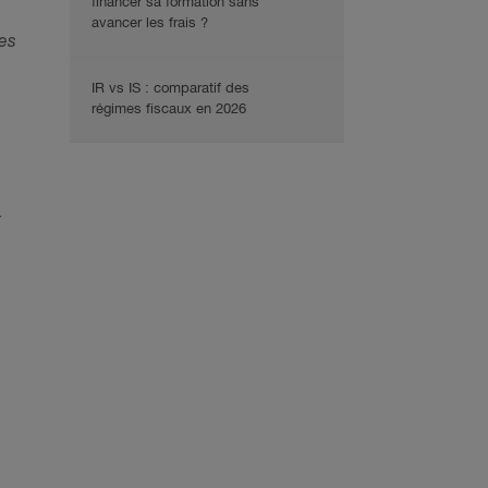
financer sa formation sans
avancer les frais ?
des
IR vs IS : comparatif des
régimes fiscaux en 2026
t