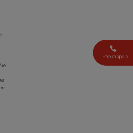
à
n
Être rappelé
 le
res
rie