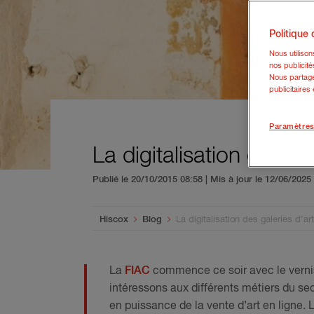
Politique
Nous utiliso
nos publicité
Nous partage
publicitaires
Paramètres
La digitalisation des gal
Publié le 20/10/2015 08:58 | Mis à jour le 12/06/202
You are here:
Hiscox
Blog
La digitalisation des galeries d’art
La
FIAC
commence ce soir avec le vernis
intéressons aux différents métiers du sec
en puissance de la vente d’art en ligne.