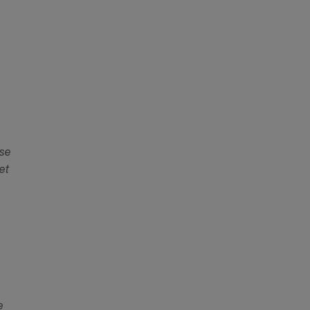
e
ise
et
e