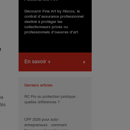
Découvrir Fine Art by Hiscox, le
contrat d’assurance professionnel
destiné à protéger les
collectionneurs privés ou
professionnels d'oeuvres d'art.
e
En savoir +
Derniers articles
RC Pro ou protection juridique :
ie
quelles différences ?
tés
e
CPF 2026 pour auto-
entrepreneurs : comment