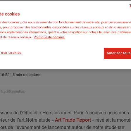
 de cookies
ns des cookies pour nous assurer du bon fonctionnement de notre site, pour personnaliser n
s, pour proposer des fonctionnalités disponibles sur les réseaux sociaux et afin d’analyser n
ons également des informations, quant à votre navigation sur notre site, avec nos partenair
 et de réseaux sociaux.
Politique de cookies
 des cookies
Autoriser tous
eries d’art traditionnelles
5 16:52
| 5 min de lecture
 traditionnelles
sage de l’Officielle Hors les murs. Pour l’occasion nous nous
teur de l’art.Notre étude «
Art Trade Report
» révélait la monté
 Lors de l’événement de lancement autour de notre étude sur