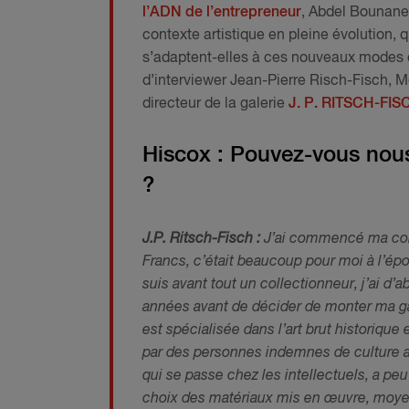
l’ADN de l’entrepreneur
, Abdel Bounane 
contexte artistique en pleine évolution, 
s’adaptent-elles à ces nouveaux modes d
d’interviewer Jean-Pierre Risch-Fisch, 
directeur de la galerie
J. P. RITSCH-FIS
Hiscox : Pouvez-vous nous 
?
J.P. Ritsch-Fisch :
J’ai commencé ma colle
Francs, c’était beaucoup pour moi à l’ép
suis avant tout un collectionneur, j’ai d’
années avant de décider de monter ma ga
est spécialisée dans l’art brut historiqu
par des personnes indemnes de culture a
qui se passe chez les intellectuels, a peu 
choix des matériaux mis en œuvre, moyens