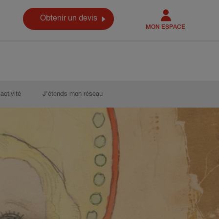
Obtenir un devis
MON ESPACE
activité
J’étends mon réseau