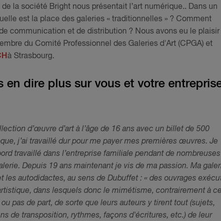
de la société Bright nous présentait l’art numérique.. Dans un
quelle est la place des galeries « traditionnelles » ? Comment
e communication et de distribution ? Nous avons eu le plaisir
Membre du Comité Professionnel des Galeries d'Art (CPGA) et
CH
à Strasbourg.
en dire plus sur vous et votre entrepris
ction d’œuvre d’art à l’âge de 16 ans avec un billet de 500
oque, j’ai travaillé dur pour me payer mes premières œuvres. Je
abord travaillé dans l’entreprise familiale pendant de nombreuses
lerie. Depuis 19 ans maintenant je vis de ma passion. Ma galer
e et les autodidactes, au sens de Dubuffet : « des ouvrages exécu
rtistique, dans lesquels donc le mimétisme, contrairement à c
ou pas de part, de sorte que leurs auteurs y tirent tout (sujets,
 de transposition, rythmes, façons d'écritures, etc.) de leur