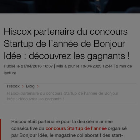
Hiscox partenaire du concours
Startup de l’année de Bonjour
Idée : découvrez les gagnants !
Publié le 21/04/2016 10:37 | Mis à jour le 18/04/2025 12:44
| 2 min de
lecture
You are here:
Hiscox
Blog
Hiscox partenaire du concours Startup de l’année de Bonjour
Idée : découvrez les gagnants !
Hiscox était partenaire pour la deuxième année
consécutive du
concours Startup de l’année
organisé
par Bonjour Idée, le magazine collaboratif des start-