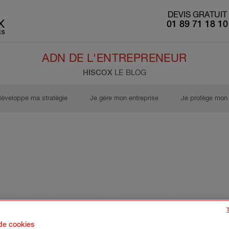
DEVIS GRATUIT
01 89 71 18 10
ADN DE L'ENTREPRENEUR
HISCOX
LE BLOG
développe ma stratégie
Je gère mon entreprise
Je protège mon 
 de cookies