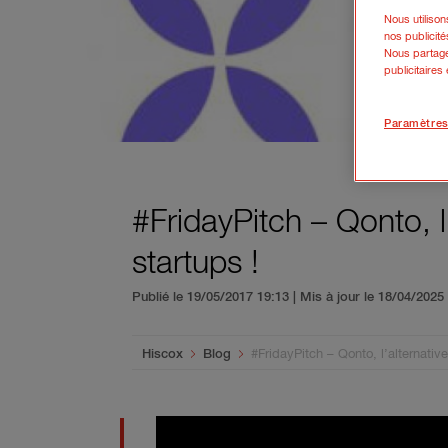
Nous utiliso
nos publicité
Nous partage
publicitaires
Paramètres
#FridayPitch – Qonto, l
startups !
Publié le 19/05/2017 19:13 | Mis à jour le 18/04/202
You are here:
Hiscox
Blog
#FridayPitch – Qonto, l’alternativ