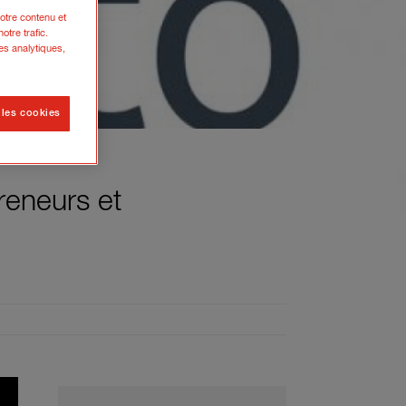
otre contenu et
otre trafic.
es analytiques,
 les cookies
reneurs et