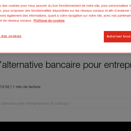
ns des cookies pour nous assurer du bon fonctionnement de notre site, pour personnaliser n
s, pour proposer des fonctionnalités disponibles sur les réseaux sociaux et afin d’analyser n
ons également des informations, quant à votre navigation sur notre site, avec nos partenair
 et de réseaux sociaux.
Politique de cookies
 des cookies
Autoriser tous
’alternative bancaire pour entrep
5 13:52
| 1 min de lecture
e bancaire pour entrepreneurs et startups !