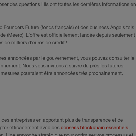
poser des questions ! Ils ont toutes les dernières informations en
c Founders Future (fonds français) et des business Angels tels
e (Meero). L’offre est officiellement lancée depuis seulement
s de milliers d'euros de crédit !
ures annoncées par le gouvernement, vous pouvez consulter le
ennement. Nous vous invitons à suivre de près les futures
mesures pourraient être annoncées très prochainement.
 des entreprises en apportant plus de transparence et de
pter efficacement avec ces
conseils blockchain essentiels
,
n. Une approche stratégique pour optimiser vos processus et