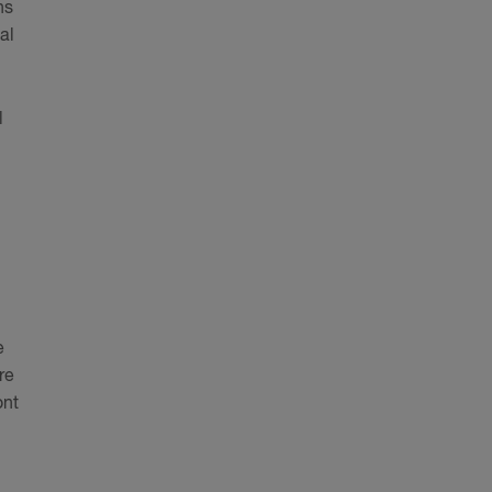
ns
al
l
e
re
ont