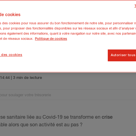
 de cookies
ns des cookies pour nous assurer du bon fonctionnement de notre site, pour personnaliser n
s, pour proposer des fonctionnalités disponibles sur les réseaux sociaux et afin d’analyser n
ons également des informations, quant à votre navigation sur notre site, avec nos partenair
 et de réseaux sociaux.
Politique de cookies
 des cookies
Autoriser tous
t bancaire pour soulager votre tr
5 14:44
| 3 min de lecture
our soulager votre trésorerie
crise sanitaire liée au Covid-19 se transforme en
crise
ble alors que son activité est au pas ?