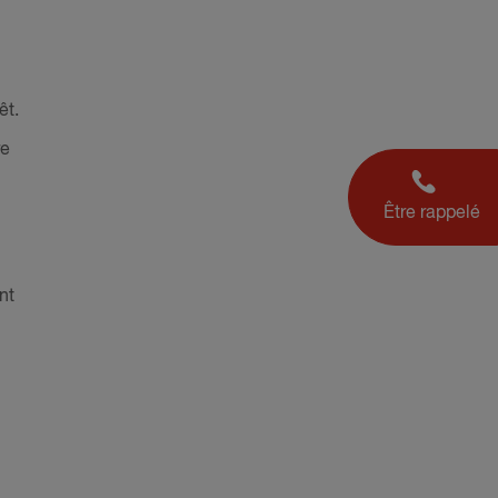
êt.
re
Être rappelé
nt