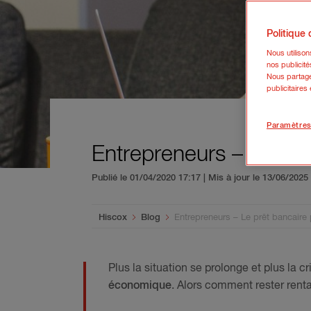
Politique
Nous utiliso
nos publicité
Nous partage
publicitaires
Paramètres
Entrepreneurs – Le prê
Publié le 01/04/2020 17:17 | Mis à jour le 13/06/202
You are here:
Hiscox
Blog
Entrepreneurs – Le prêt bancaire p
Plus la situation se prolonge et plus la 
économique
. Alors comment rester renta