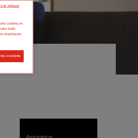
Tout refuser
otre contenu et
otre trafic.
es analytiques,
 les cookies
ésorerie
Assurance