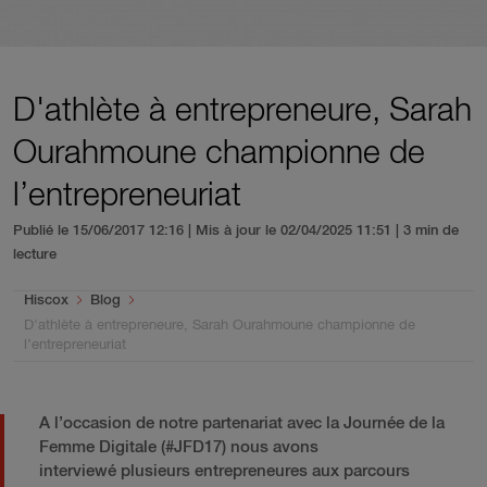
D'athlète à entrepreneure, Sarah
Ourahmoune championne de
l’entrepreneuriat
Publié le 15/06/2017 12:16 | Mis à jour le 02/04/2025 11:51
| 3 min de
lecture
You are here:
Hiscox
Blog
D'athlète à entrepreneure, Sarah Ourahmoune championne de
l’entrepreneuriat
A l’occasion de notre partenariat avec la Journée de la
Femme Digitale (#JFD17) nous avons
interviewé plusieurs entrepreneures aux parcours