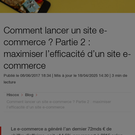
Comment lancer un site e-
commerce ? Partie 2 :
maximiser l’efficacité d’un site e-
commerce
Publié le 08/06/2017 18:34 | Mis à jour le 18/04/2025 14:30
| 3 min de
lecture
You are here:
Hiscox
Blog
Comment lancer un site e-commerce ? Partie 2 : maximiser
l’efficacité d’un site e-commerce
Le e-commerce a généré l’an dernier 72mds € de