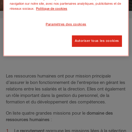
navigation sur notre site, avec nos partenaires analytiques, publicitaires et de
réseaux sociaux.
Politique de cookies
Paramètres des cookies
Autoriser tous les cookies
A QUOI SERVENT LES
RESSOURCES HUMAINES ?
Les ressources humaines ont pour mission principale
d’assurer le bon fonctionnement de l’entreprise en gérant les
relations entre les salariés et la direction. Elles ont également
un rôle important dans la gestion du personnel, de la
formation et du développement des compétences.
On liste quatre grandes missions pour le
domaine des
ressources humaines
:
Le
recrutement
regroupe les missions liées à la sélection