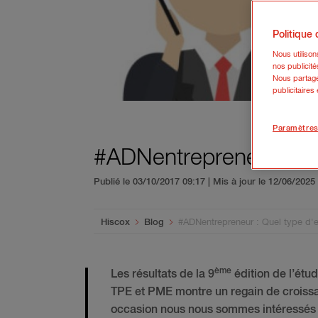
Politique
Nous utiliso
nos publicité
Nous partage
publicitaires
Paramètres
#ADNentrepreneur : Qu
Publié le 03/10/2017 09:17 | Mis à jour le 12/06/202
You are here:
Hiscox
Blog
#ADNentrepreneur : Quel type d'e
ème
Les résultats de la 9
édition de l’ét
TPE et PME montre un regain de croissan
occasion nous nous sommes intéressés a