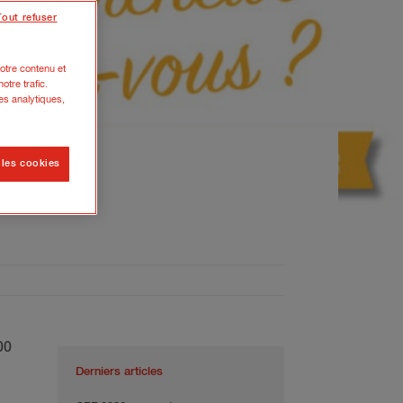
Tout refuser
otre contenu et
otre trafic.
es analytiques,
 les cookies
s ?
00
Derniers articles