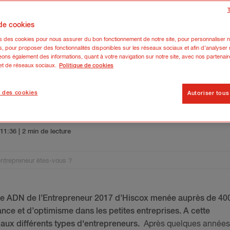
 de cookies
ns des cookies pour nous assurer du bon fonctionnement de notre site, pour personnaliser n
s, pour proposer des fonctionnalités disponibles sur les réseaux sociaux et afin d’analyser n
ons également des informations, quant à votre navigation sur notre site, avec nos partenair
 et de réseaux sociaux.
Politique de cookies
 des cookies
Autoriser tous
el type d'entrepreneur êtes-vou
5 11:36
| 2 min de lecture
ntrepreneur êtes-vous ?
ude ADN de l’Entrepreneur 2017 d’Hiscox menée auprès de 40
ce et d’optimisme dans les petites entreprises. A cette
ux différents types d'entrepreneurs.
Après quelques années