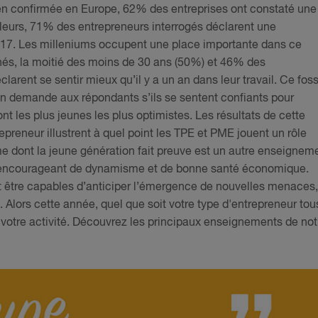
ien confirmée en Europe, 62% des entreprises ont constaté une
lleurs, 71% des entrepreneurs interrogés déclarent une
17. Les milleniums occupent une place importante dans ce
inés, la moitié des moins de 30 ans (50%) et 46% des
larent se sentir mieux qu’il y a un an dans leur travail. Ce fos
on demande aux répondants s’ils se sentent confiants pour
nt les plus jeunes les plus optimistes. Les résultats de cette
epreneur illustrent à quel point les TPE et PME jouent un rôle
 dont la jeune génération fait preuve est un autre enseignem
rès encourageant de dynamisme et de bonne santé économique.
t être capables d’anticiper l’émergence de nouvelles menaces,
Alors cette année, quel que soit votre type d'entrepreneur tou
 votre activité. Découvrez les principaux enseignements de not