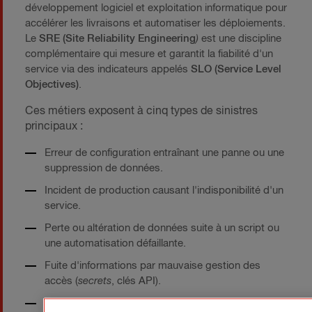
développement logiciel et exploitation informatique pour
accélérer les livraisons et automatiser les déploiements.
Le
SRE (Site Reliability Engineering
)
est une discipline
complémentaire qui mesure et garantit la fiabilité d'un
service via des indicateurs appelés
SLO (Service Level
Objectives)
.
Ces métiers exposent à cinq types de sinistres
principaux :
Erreur de configuration entraînant une panne ou une
suppression de données.
Incident de production causant l'indisponibilité d'un
service.
Perte ou altération de données suite à un script ou
une automatisation défaillante.
Fuite d'informations par mauvaise gestion des
accès (
secrets
, clés API).
Mauvais conseil technique générant des surcoûts