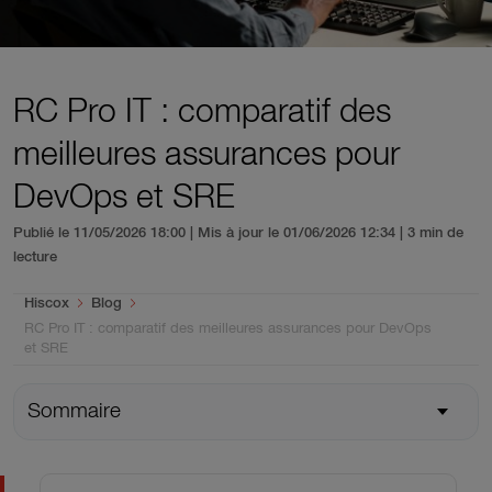
RC Pro IT : comparatif des
meilleures assurances pour
DevOps et SRE
Publié le 11/05/2026 18:00 | Mis à jour le 01/06/2026 12:34
| 3 min de
lecture
You are here:
Hiscox
Blog
RC Pro IT : comparatif des meilleures assurances pour DevOps
et SRE
Sommaire