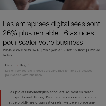
Les entreprises digitalisées sont
26% plus rentable : 6 astuces
pour scaler votre business
Publié le 21/11/2024 14:15 | Mis à jour le 10/06/2025 16:23
| 4 min de
lecture
You are here:
Hiscox
Blog
Les entreprises digitalisées sont 26% plus rentable : 6 astuces
pour scaler votre business
Les projets informatiques échouent souvent en raison
d’objectifs mal définis, d’un manque de communication
et de problèmes organisationnels. Mettre en place une