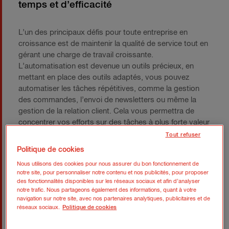
temps et d’efficacité
L’un des principaux défis pour toute entreprise en
croissance est de maintenir la qualité de service tout en
gérant une charge de travail croissante.
L’automatisation est devenue un outils précieux, en
mettant en place des outils adaptés, vous pouvez
automatiser les tâches répétitives, comme la gestion
des commandes, l’envoi de newsletters ou même la
gestion de la relation client. Cela vous permettra de
concentrer vos efforts sur des tâches à plus forte valeur
ajoutée, comme la stratégie de croissance ou
Tout refuser
l’amélioration des produits. Utiliser des logiciels de
Politique de cookies
gestion et d’automatisation, tels que des CRM ou des
Nous utilisons des cookies pour nous assurer du bon fonctionnement de
outils de marketing automation, est désormais
notre site, pour personnaliser notre contenu et nos publicités, pour proposer
indispensable pour toute entreprise ambitieuse.
des fonctionnalités disponibles sur les réseaux sociaux et afin d’analyser
notre trafic. Nous partageons également des informations, quant à votre
Organisez vos processus et
navigation sur notre site, avec nos partenaires analytiques, publicitaires et de
réseaux sociaux.
Politique de cookies
automatisation :