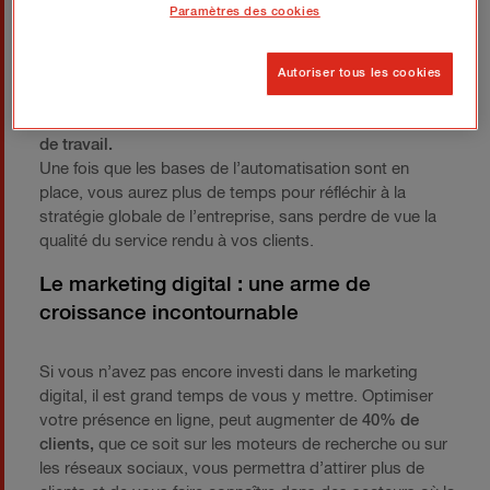
Paramètres des cookies
Les workflows ou processus automatisés vous aident
également à structurer votre manière de travailler. En
optimisant les tâches courantes, vous éviterez non
Autoriser tous les cookies
seulement la surcharge mais aussi les erreurs humaines,
vous pourrez ainsi libérer jusqu’à
30% de votre temps
de travail.
Une fois que les bases de l’automatisation sont en
place, vous aurez plus de temps pour réfléchir à la
stratégie globale de l’entreprise, sans perdre de vue la
qualité du service rendu à vos clients.
Le marketing digital : une arme de
croissance incontournable
Si vous n’avez pas encore investi dans le marketing
digital, il est grand temps de vous y mettre. Optimiser
votre présence en ligne, peut augmenter de
40% de
clients,
que ce soit sur les moteurs de recherche ou sur
les réseaux sociaux, vous permettra d’attirer plus de