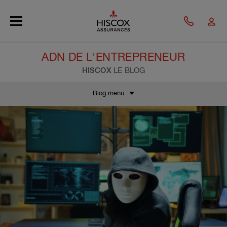
Skip to main content
ADN DE L'ENTREPRENEUR
HISCOX
LE BLOG
Blog menu