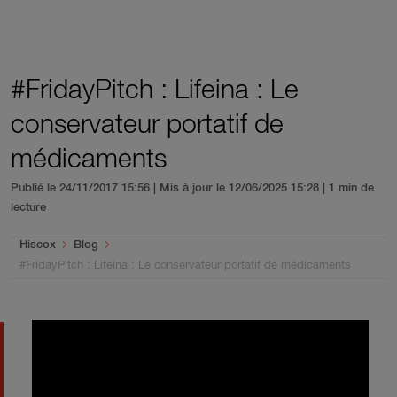
#FridayPitch : Lifeina : Le
conservateur portatif de
médicaments
Publié le 24/11/2017 15:56 | Mis à jour le 12/06/2025 15:28
| 1 min de
lecture
You are here:
Hiscox
Blog
#FridayPitch : Lifeina : Le conservateur portatif de médicaments