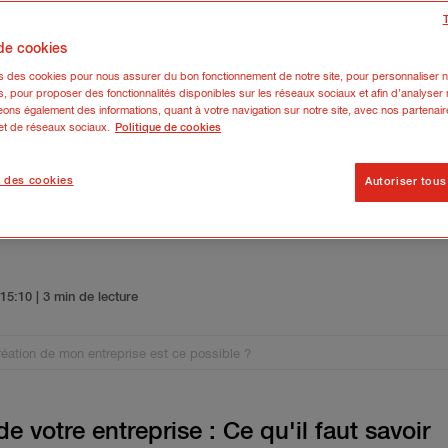
 de cookies
ns des cookies pour nous assurer du bon fonctionnement de notre site, pour personnaliser n
s, pour proposer des fonctionnalités disponibles sur les réseaux sociaux et afin d’analyser n
ons également des informations, quant à votre navigation sur notre site, avec nos partenair
 et de réseaux sociaux.
Politique de cookies
 des cookies
Autoriser tous
 avant la création de mon entrep
5 15:10
| 3 min de lecture
création de mon entreprise est ce possible ?
de votre entreprise : Ce qu'il faut savoir