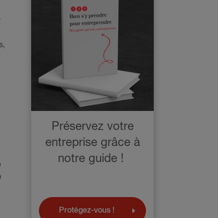
r
s,
Préservez votre
entreprise grâce à
notre guide !
e
e
Protégez-vous !