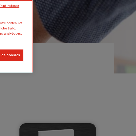
Tout refuser
otre contenu et
otre trafic.
es analytiques,
 les cookies
rise est