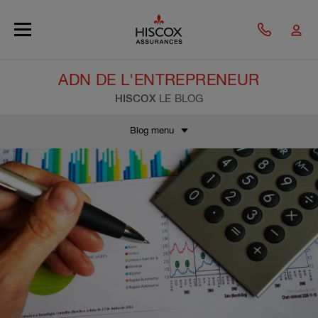
Skip to main content
ADN DE L'ENTREPRENEUR
HISCOX
LE BLOG
Blog menu