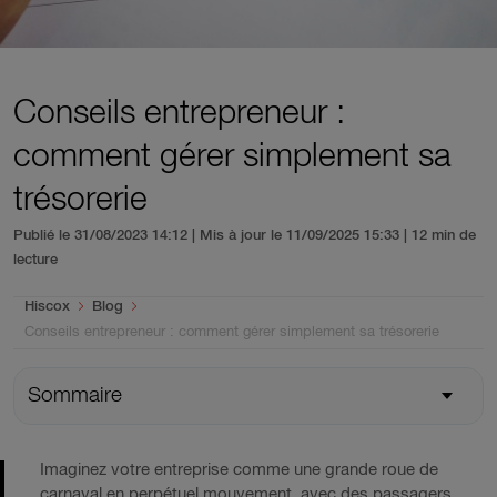
Conseils entrepreneur :
comment gérer simplement sa
trésorerie
Publié le 31/08/2023 14:12 | Mis à jour le 11/09/2025 15:33
| 12 min de
lecture
You are here:
Hiscox
Blog
Conseils entrepreneur : comment gérer simplement sa trésorerie
Sommaire
Imaginez votre entreprise comme une grande roue de
carnaval en perpétuel mouvement, avec des passagers