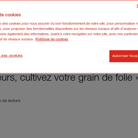
 de cookies
ns des cookies pour nous assurer du bon fonctionnement de notre site, pour personnaliser n
s, pour proposer des fonctionnalités disponibles sur les réseaux sociaux et afin d’analyser n
ons également des informations, quant à votre navigation sur notre site, avec nos partenair
 et de réseaux sociaux.
Politique de cookies
 des cookies
Autoriser tous
s, cultivez votre grain de folie »
n de lecture