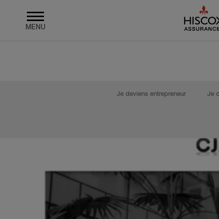
MENU
Skip
to
main
content
Je deviens entrepreneur
Je 