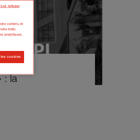
Tout refuser
otre contenu et
otre trafic.
es analytiques,
 les cookies
 : la