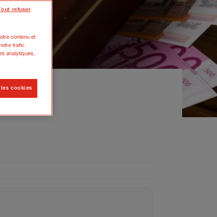
Tout refuser
otre contenu et
otre trafic.
es analytiques,
 les cookies
statut