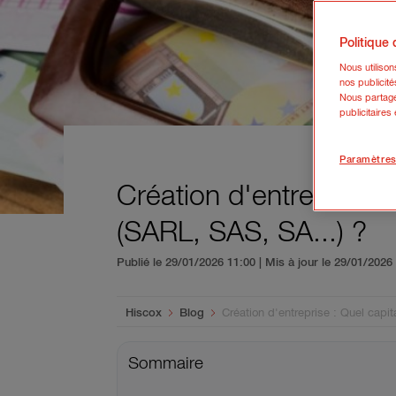
Politique
Nous utiliso
nos publicité
Nous partage
publicitaires
Paramètres
Création d'entreprise :
(SARL, SAS, SA...) ?
Publié le 29/01/2026 11:00 | Mis à jour le 29/01/202
You are here:
Hiscox
Blog
Création d'entreprise : Quel capit
Sommaire