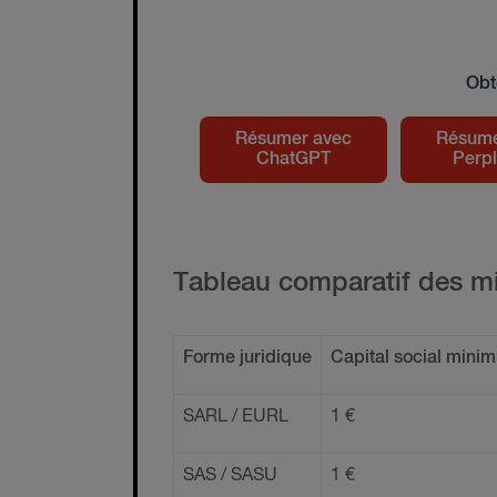
Obt
Résumer avec
Résume
ChatGPT
Perpl
Tableau comparatif des m
Forme juridique
Capital social mini
SARL / EURL
1 €
SAS / SASU
1 €