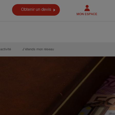
Obtenir un devis
MON ESPACE
activité
J’étends mon réseau