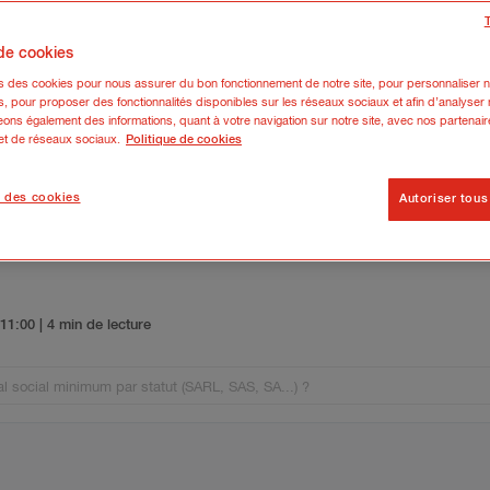
 de cookies
ns des cookies pour nous assurer du bon fonctionnement de notre site, pour personnaliser n
s, pour proposer des fonctionnalités disponibles sur les réseaux sociaux et afin d’analyser n
ons également des informations, quant à votre navigation sur notre site, avec nos partenair
 et de réseaux sociaux.
Politique de cookies
 des cookies
Autoriser tous
 Quel capital social minimum par 
6 11:00
| 4 min de lecture
al social minimum par statut (SARL, SAS, SA...) ?