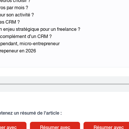
euros choisir ?
ros par mois ?
ur son activité ?
les CRM ?
un enjeu stratégique pour un freelance ?
n complément d’un CRM ?
dépendant, micro-entrepreneur
trepeneur en 2026
tenez un résumé de l'article :
er avec
Résumer avec
Résumer avec