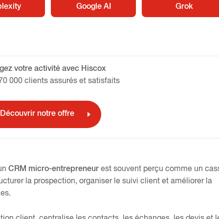
lexity
Google AI
Grok
gez votre activité avec Hiscox
70 000 clients assurés et satisfaits
Découvrir notre offre
un
CRM micro-entrepreneur
est souvent perçu comme un cas
tructurer la prospection, organiser le suivi client et améliorer la
es.
ion client, centralise les contacts, les échanges, les devis et l