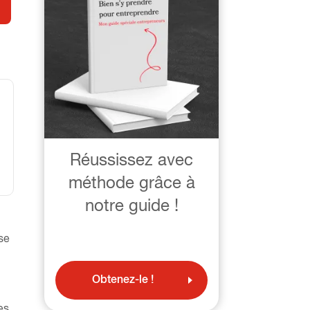
Réussissez avec
méthode grâce à
notre guide !
se
Obtenez-le !
es