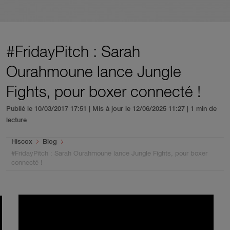
#FridayPitch : Sarah
Ourahmoune lance Jungle
Fights, pour boxer connecté !
Publié le 10/03/2017 17:51 | Mis à jour le 12/06/2025 11:27
| 1 min de
lecture
You are here:
Hiscox
Blog
#FridayPitch : Sarah Ourahmoune lance Jungle Fights, pour boxer
connecté !