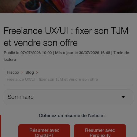
Freelance UX/UI : fixer son TJM
et vendre son offre
Publié le 07/07/2026 10:00 | Mis à jour le 30/07/2026 16:48
| 7 min de
lecture
You are here:
Hiscox
Blog
Freelance UX/UI : fixer son TJM et vendre son offre
Sommaire
Obtenez un résumé de l'article :
Résumer avec
Résumer avec
ChatGPT
Perplexity