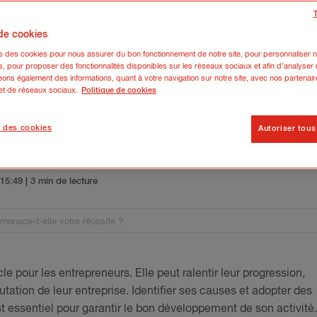
 de cookies
ns des cookies pour nous assurer du bon fonctionnement de notre site, pour personnaliser n
s, pour proposer des fonctionnalités disponibles sur les réseaux sociaux et afin d’analyser n
ons également des informations, quant à votre navigation sur notre site, avec nos partenair
 et de réseaux sociaux.
Politique de cookies
 des cookies
Autoriser tous
rastination menace-t-elle votre r
5 15:49
| 3 min de lecture
 menace-t-elle votre réussite ?
le pour les entrepreneurs. Elle peut ralentir leur progression,
putation de leur entreprise. Identifier ses causes et adopter des
t essentiel pour garantir le bon développement de son activité.