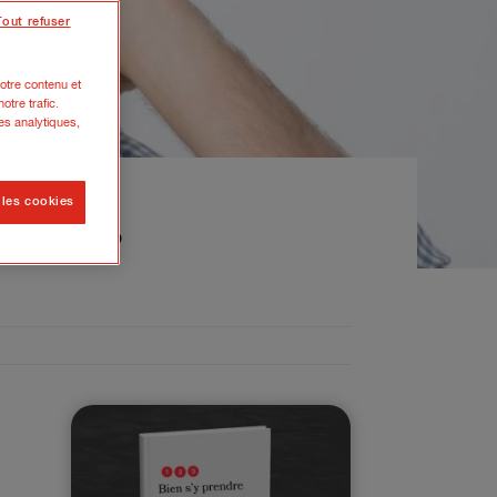
Tout refuser
otre contenu et
otre trafic.
es analytiques,
 les cookies
éussite ?