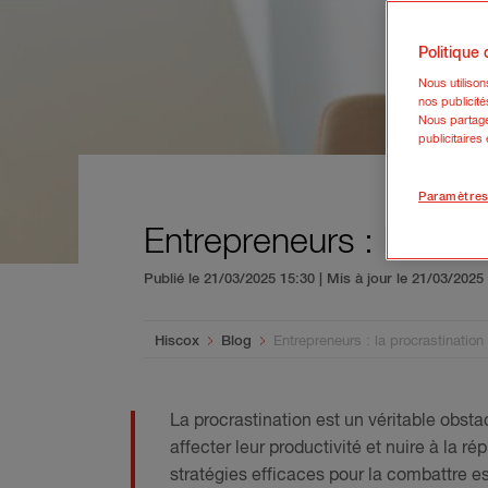
Politique
Nous utiliso
nos publicité
Nous partage
publicitaires
Paramètres
Entrepreneurs : la proc
Publié le 21/03/2025 15:30 | Mis à jour le 21/03/202
You are here:
Hiscox
Blog
Entrepreneurs : la procrastination
La procrastination est un véritable obstac
affecter leur productivité et nuire à la ré
stratégies efficaces pour la combattre es