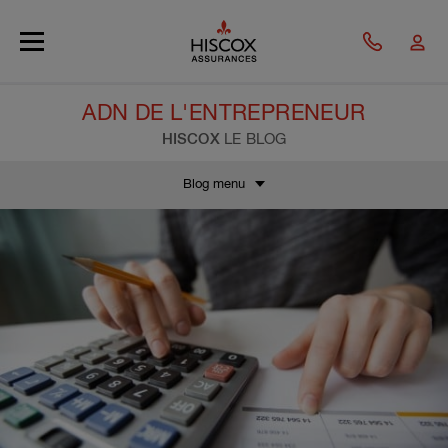
Skip to main content
ADN DE L'ENTREPRENEUR
HISCOX
LE BLOG
Blog menu