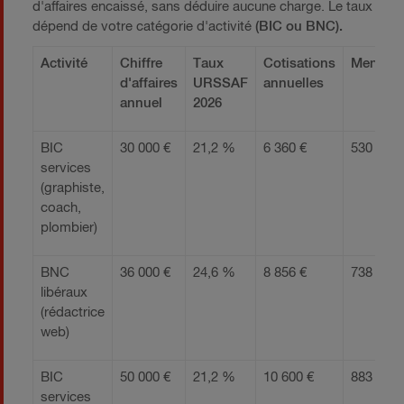
d'affaires encaissé, sans déduire aucune charge. Le taux
dépend de votre catégorie d'activité
(BIC ou BNC).
Activité
Chiffre
Taux
Cotisations
Mensuel
d'affaires
URSSAF
annuelles
annuel
2026
BIC
30 000 €
21,2 %
6 360 €
530 €
services
(graphiste,
coach,
plombier)
BNC
36 000 €
24,6 %
8 856 €
738 €
libéraux
(rédactrice
web)
BIC
50 000 €
21,2 %
10 600 €
883 €
services