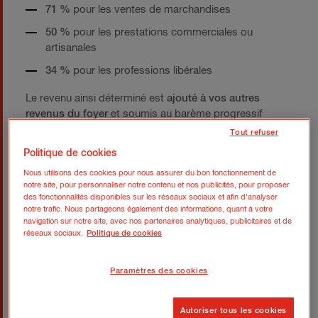
71 %
pour les ventes de marchandises
50 %
pour les prestations commerciales ou
artisanales
34 %
pour les professions libérales
Le revenu ainsi déterminé est
ajouté à vos autres
revenus du foyer
et soumis au barème progressif
suivant :
Tout refuser
Politique de cookies
Barème 2025 (revenus 2024) :
Nous utilisons des cookies pour nous assurer du bon fonctionnement de
Jusqu’à 11 497 € : 0 %
notre site, pour personnaliser notre contenu et nos publicités, pour proposer
des fonctionnalités disponibles sur les réseaux sociaux et afin d’analyser
De 11 498 € à 29 315 € : 11 %
notre trafic. Nous partageons également des informations, quant à votre
navigation sur notre site, avec nos partenaires analytiques, publicitaires et de
De 29 316 € à 83 823 € : 30 %
réseaux sociaux.
Politique de cookies
De 83 824 € à 180 294 € : 41 %
Paramètres des cookies
Plus de 180 294 € : 45 %
Le versement libératoire : une option à
Autoriser tous les cookies