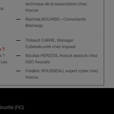
technique de la souscription chez
os
Hiscox
Rachida BOUAISS – Consultante
Brainergy
Thibault CARRE, Manager
Cybersécurité chez Inquest
s ?
e ?
Nicolas HERZOG, Avocat associé chez
 cas
H2O Avocats
Frédéric ROUSSEAU, expert cyber chez
Hiscox
curité (FIC)