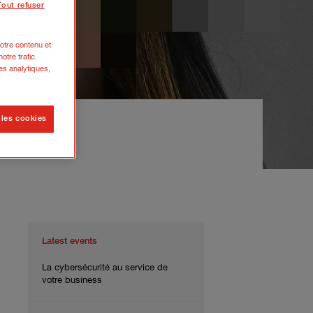
Tout refuser
otre contenu et
otre trafic.
es analytiques,
 les cookies
Latest events
La cybersécurité au service de
votre business