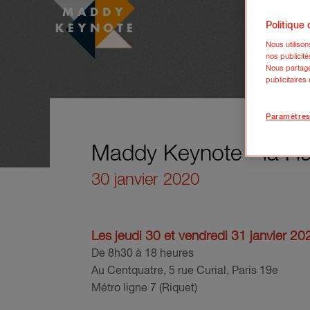
Politique
Nous utiliso
nos publicité
Nous partage
publicitaires
Paramètres
Maddy Keynote - la H
30 janvier 2020
Les jeudi 30 et vendredi 31 janvier 20
De 8h30 à 18 heures
Au Centquatre, 5 rue Curial, Paris 19e
Métro ligne 7 (Riquet)