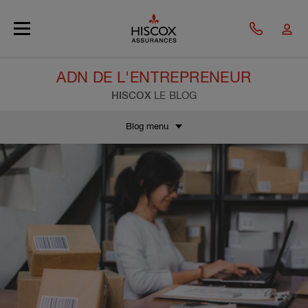
Skip to main content
ADN DE L'ENTREPRENEUR
HISCOX
LE BLOG
Blog menu