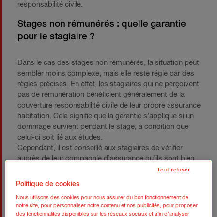
responsabilité civile.
Stages non rémunérés : quelle garantie
pour le stagiaire ?
Dans le cas des stages non rémunérés, la situation peut
sembler moins complexe, mais elle reste régie par des
règles précises. En effet, les stagiaires qui ne perçoivent
pas de rémunération bénéficient généralement de la
couverture responsabilité civile de leur propre assurance
habitation. Cela signifie que la garantie s’applique si un
dommage survient pendant le stage, à condition que
celui-ci soit lié aux études.
Cependant, il est conseillé aux stagiaires de vérifier
auprès de leur compagnie d’assurance qu’ils sont bien
couverts pour les risques spécifiques aux stages.
Tout refuser
Certains assureurs peuvent exclure certaines activités
Politique de cookies
professionnelles ou stages dans leur contrat standard.
Nous utilisons des cookies pour nous assurer du bon fonctionnement de
notre site, pour personnaliser notre contenu et nos publicités, pour proposer
Stages rémunérés : l’assurance RC
des fonctionnalités disponibles sur les réseaux sociaux et afin d’analyser