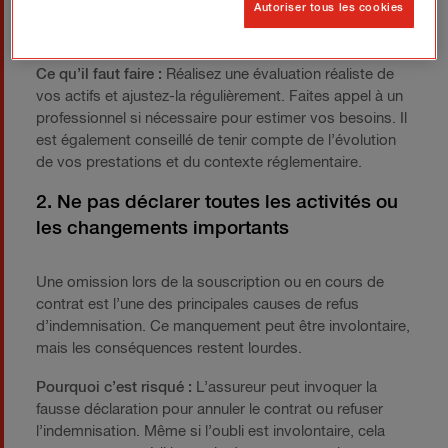
Autoriser tous les cookies
Équipement de cybersécurité ou données critiques
non évaluées dans le montant assuré.
Ce qu’il faut faire :
Réalisez une évaluation réaliste de
vos actifs et ajustez-la régulièrement. Faites appel à un
professionnel si nécessaire pour estimer vos besoins. Il
est également conseillé de tenir compte de l’évolution
de vos prestations et du contexte réglementaire.
2. Ne pas déclarer toutes les activités ou
les changements importants
Une omission lors de la souscription ou en cours de
contrat est l’une des principales causes de refus
d’indemnisation. Ce manquement peut être involontaire,
mais les conséquences restent lourdes.
Pourquoi c’est risqué :
L’assureur peut invoquer la
fausse déclaration pour annuler le contrat ou refuser
l’indemnisation. Même si l’oubli est involontaire, cela