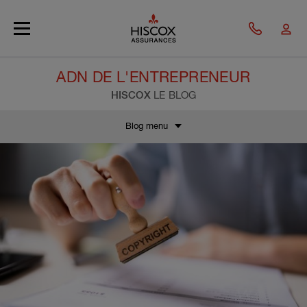
Skip to main content
ADN DE L'ENTREPRENEUR
HISCOX
LE BLOG
Blog menu