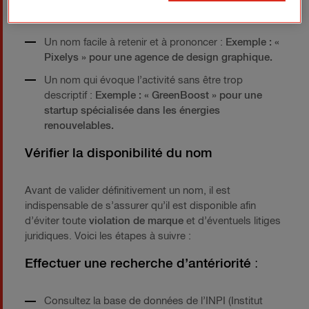
LuminoTech » pour une entreprise innovante dans
l’éclairage LED.
Un nom facile à retenir et à prononcer :
Exemple : «
Pixelys » pour une agence de design graphique.
Un nom qui évoque l’activité sans être trop
descriptif :
Exemple : « GreenBoost » pour une
startup spécialisée dans les énergies
renouvelables.
Vérifier la disponibilité du nom
Avant de valider définitivement un nom, il est
indispensable de s’assurer qu’il est disponible afin
d’éviter toute
violation de marque
et d’éventuels litiges
juridiques. Voici les étapes à suivre :
Effectuer une recherche d’antériorité
:
Consultez la base de données de l’INPI (Institut