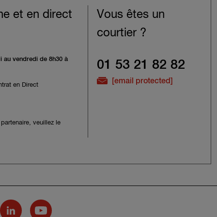
ne et en direct
Vous êtes un
courtier ?
i au vendredi de 8h30 à
01 53 21 82 82
[email protected]
trat en Direct
partenaire, veuillez le
cebook
x on Instagram
Hiscox on LinkedIn
Hiscox on YouTube