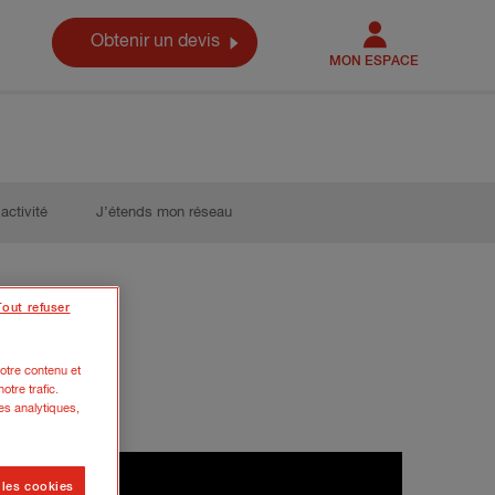
Obtenir un devis
MON ESPACE
activité
J’étends mon réseau
Tout refuser
otre contenu et
otre trafic.
es analytiques,
 les cookies