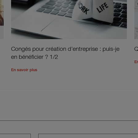
Congés pour création d’entreprise : puis-je
Q
en bénéficier ? 1/2
E
 d’entreprise : puis-je en bénéficier ? 2/2
Read the rest of the post
'
'
Congés pour création d’entrep
En savoir plus