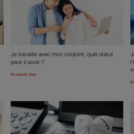
Je travaille avec mon conjoint, quel statut
J
peut-il avoir ?
l
m
ur travailler à domicile ?
Read the rest of the post
'
'
Je travaille avec mon conjoint
En savoir plus
E