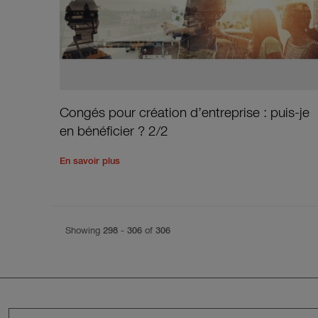
Congés pour création d’entreprise : puis-je
en bénéficier ? 2/2
Read the rest of the post
'
Congés pour création
En savoir plus
Showing
298
-
306
of
306