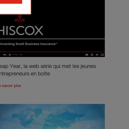
eap Year, la web série qui met les jeunes
ntrepreneurs en boîte
Hands"
'
Read the rest of the post
'
Leap Year, la web série qui met les 
n savoir plus