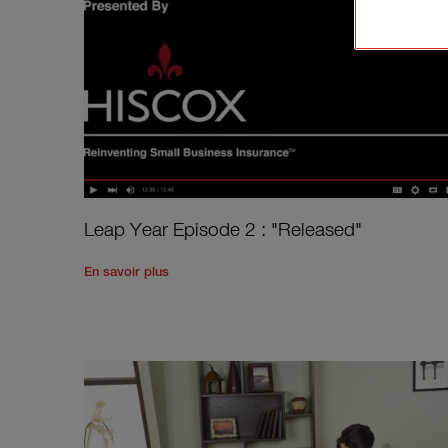
Leap Year Episode 2 : "Released"
Read the rest of the post
'
Leap Year Episode 2
En savoir plus