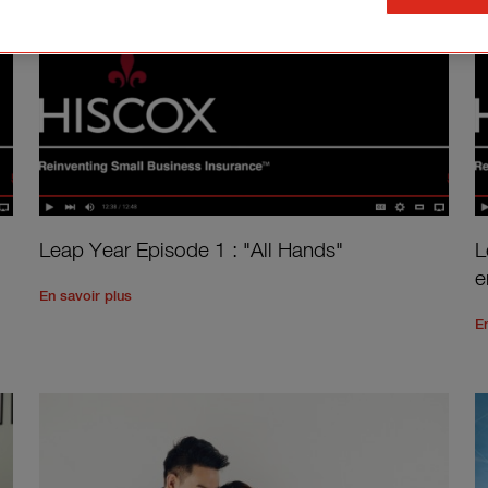
Leap Year Episode 1 : "All Hands"
L
e
 : "Released"
'
Read the rest of the post
'
Leap Year Episode 1 : "All 
En savoir plus
E