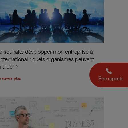
e souhaite développer mon entreprise à
’international : quels organismes peuvent
’aider ?
, quel statut peut-il avoir ?
'
Read the rest of the post
'
Je souhaite développer mon entrepris
Être rappelé
n savoir plus