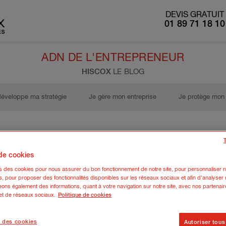
DEVIS GRATUIT
01 89 71 18 10
ADN DE L'ENTREPRENEUR
HISCOX
LE BLOG
développe ma stratégie
Je gère mon entreprise
Je protège mon 
Je deviens entrepreneur
 de cookies
ns des cookies pour nous assurer du bon fonctionnement de notre site, pour personnaliser n
s, pour proposer des fonctionnalités disponibles sur les réseaux sociaux et afin d’analyser n
ons également des informations, quant à votre navigation sur notre site, avec nos partenair
 et de réseaux sociaux.
Politique de cookies
 des cookies
Autoriser tous