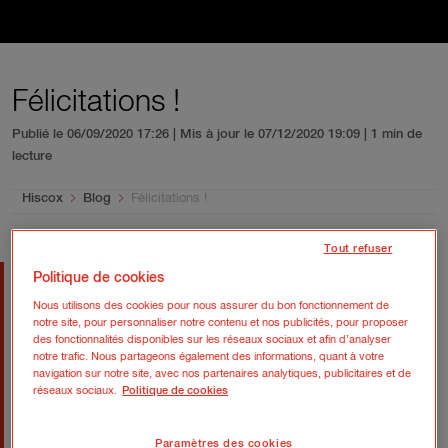
Félicitations !
Publié le 06/09/2020 17:26 | Mis à jour le 07/12/2020 19:09
| 1 min de
lecture
You are here:
Hiscox
Blog
Félicitations !
Tout refuser
Bravo !
Politique de cookies
Nous utilisons des cookies pour nous assurer du bon fonctionnement de
notre site, pour personnaliser notre contenu et nos publicités, pour proposer
Vous avez réussi à contrer l'attaque et à lever
des fonctionnalités disponibles sur les réseaux sociaux et afin d’analyser
l’action du rançongiciel !
notre trafic. Nous partageons également des informations, quant à votre
navigation sur notre site, avec nos partenaires analytiques, publicitaires et de
réseaux sociaux.
Politique de cookies
L’aventure ne se termine pas ici. La cyber criminalité ne
s'arrête jamais et chaque jour, de nouvelles attaques
Paramètres des cookies