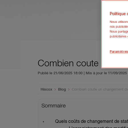
Politique
Nous utiliso
nos publicité
Nous partage
publicitaires
Paramètres
Combien coute un chan
Publié le 21/06/2025 18:00 | Mis à jour le 11/09/202
You are here:
Hiscox
Blog
Combien coute un changement de 
Sommaire
Quels coûts de changement de statu