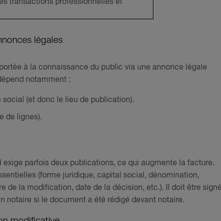
es transactions professionnelles et
nnonces légales
 portée à la connaissance du public via une annonce légale
if dépend notamment :
social (et donc le lieu de publication).
 de lignes).
al exige parfois deux publications, ce qui augmente la facture.
sentielles (forme juridique, capital social, dénomination,
de la modification, date de la décision, etc.). Il doit être sign
un notaire si le document a été rédigé devant notaire.
on modificative