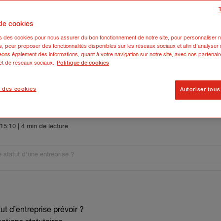
 de cookies
ns des cookies pour nous assurer du bon fonctionnement de notre site, pour personnaliser n
s, pour proposer des fonctionnalités disponibles sur les réseaux sociaux et afin d’analyser n
ons également des informations, quant à votre navigation sur notre site, avec nos partenair
 et de réseaux sociaux.
Politique de cookies
 des cookies
Autoriser tous
gement de statut d'une entrepr
5 15:10
| 4 min de lecture
statut d'une entreprise ?
t d’entreprise prévoir ?