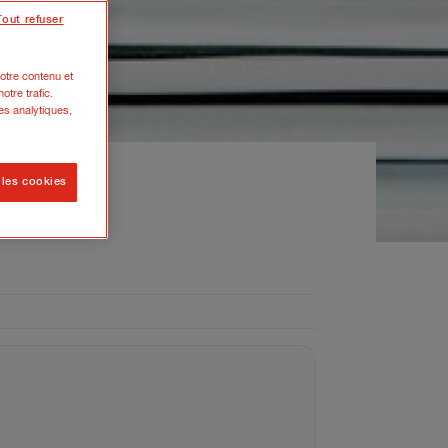
Tout refuser
otre contenu et
otre trafic.
es analytiques,
 les cookies
ise ?