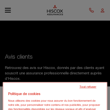
Skip to main content
Avis clients
Retrouvez des avis sur Hiscox, donnés par des clients ayant
souscrit une assurance professionnelle directement auprès
d'Hiscox.
Tout refuser
Politique de cookies
Nous utilisons des cookies pour nous assurer du bon fonctionnement de
notre site, pour personnaliser notre contenu et nos publicités, pour proposer
des fonctionnalités disponibles sur les réseaux sociaux et afin d’analyser