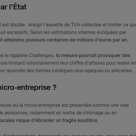
r l'État
 est double : élargir l’assiette de TVA collectée et limiter ce qu
il excessifs. Selon les estimations internes évoquées par
it atteindre plusieurs centaines de millions d’euros par an
.
e le rappelle
Challenges
,
la mesure pourrait provoquer des
rs limitant volontairement leur chiffre d’affaires pour rester e
our rejoindre des formes juridiques plus opaques ou précaires.
micro-entreprise ?
l’heure où la micro-entreprise est présentée comme une voie
s de personnes, notamment en sortie de chômage ou en
scales risque d’ébranler un fragile équilibre
.