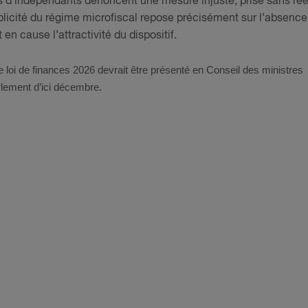
fs d’indépendants dénoncent une mesure injuste, prise sans rée
mplicité du régime microfiscal repose précisément sur l’absence
n cause l’attractivité du dispositif.
de loi de finances 2026 devrait être présenté en Conseil des ministres
rlement d’ici décembre.