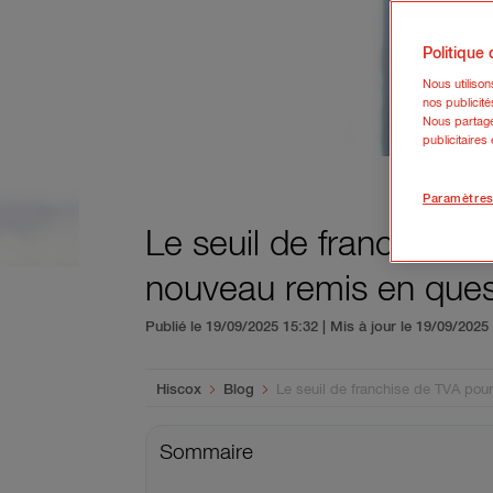
Politique
Nous utiliso
nos publicité
Nous partage
publicitaires
Paramètres
Le seuil de franchise 
nouveau remis en ques
Publié le 19/09/2025 15:32 | Mis à jour le 19/09/202
You are here:
Hiscox
Blog
Le seuil de franchise de TVA pou
Sommaire