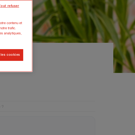
Tout refuser
otre contenu et
otre trafic.
es analytiques,
 les cookies
rs de
 ?