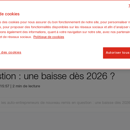
 de cookies
ns des cookies pour nous assurer du bon fonctionnement de notre site, pour personnaliser n
s, pour proposer des fonctionnalités disponibles sur les réseaux sociaux et afin d’analyser n
ons également des informations, quant à votre navigation sur notre site, avec nos partenair
 et de réseaux sociaux.
Politique de cookies
 des cookies
Autoriser tous
de TVA pour les auto-entrepreneu
tion : une baisse dès 2026 ?
5 15:57
| 2 min de lecture
r les auto-entrepreneurs de nouveau remis en question : une baisse dès 2026