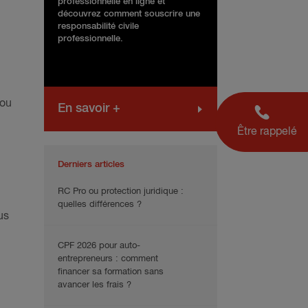
professionnelle en ligne et
découvrez comment souscrire une
responsabilité civile
professionnelle.
 ou
En savoir +
Être rappelé
Derniers articles
RC Pro ou protection juridique :
quelles différences ?
us
CPF 2026 pour auto-
entrepreneurs : comment
financer sa formation sans
avancer les frais ?