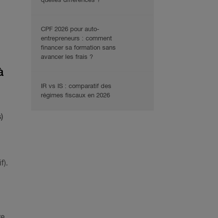
quelles différences ?
CPF 2026 pour auto-
entrepreneurs : comment
financer sa formation sans
avancer les frais ?
à
IR vs IS : comparatif des
régimes fiscaux en 2026
)
f).
e.