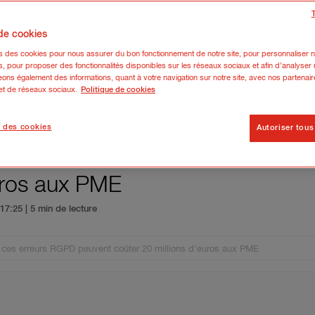
 de cookies
ns des cookies pour nous assurer du bon fonctionnement de notre site, pour personnaliser n
s, pour proposer des fonctionnalités disponibles sur les réseaux sociaux et afin d’analyser n
ons également des informations, quant à votre navigation sur notre site, avec nos partenair
 et de réseaux sociaux.
Politique de cookies
 des cookies
Autoriser tous
es clients : ces erreurs RGPD p
euros aux PME
6 17:25
| 5 min de lecture
 : ces erreurs RGPD peuvent coûter 20 millions d’euros aux PME