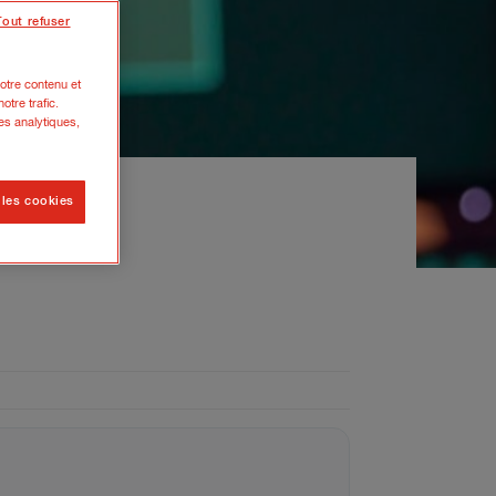
Tout refuser
otre contenu et
otre trafic.
es analytiques,
 les cookies
euvent