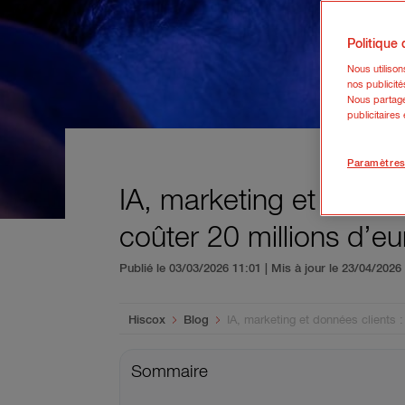
Politique
Nous utiliso
nos publicité
Nous partage
publicitaires
Paramètres
IA, marketing et donné
coûter 20 millions d’
Publié le 03/03/2026 11:01 | Mis à jour le 23/04/202
You are here:
Hiscox
Blog
IA, marketing et données clients
Sommaire