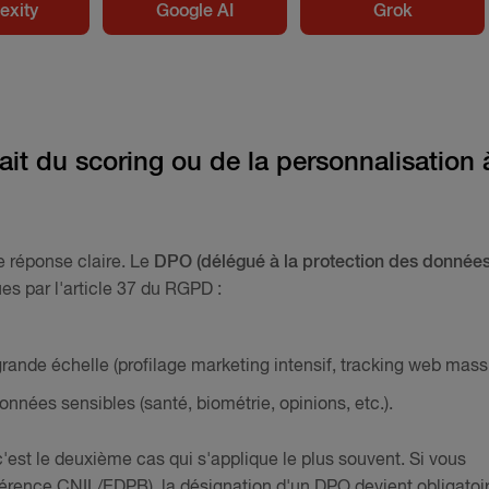
exity
Google AI
Grok
it du scoring ou de la personnalisation 
e réponse claire. Le
DPO (délégué à la protection des données
ues par l'article 37 du RGPD :
grande échelle (profilage marketing intensif, tracking web massi
nnées sensibles (santé, biométrie, opinions, etc.).
est le deuxième cas qui s'applique le plus souvent. Si vous
éférence CNIL/EDPB), la désignation d'un DPO devient obligatoir